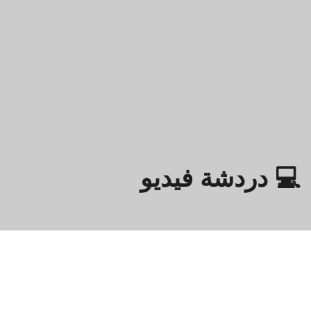
💻 دردشة فيديو
Omegle
- دردشة فيديو عبر الإنترنت مع الغرباء!
معلومات عنا
سياسة الخصوصية
الأحكام والشروط
ES
IT
DE
FR
EN