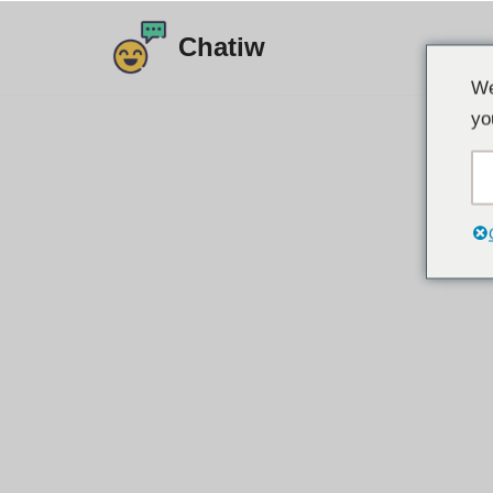
Chatiw
Ugrás
We
a
yo
tartalomra