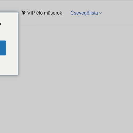
💖 VIP élő műsorok
Csevegőlista
o