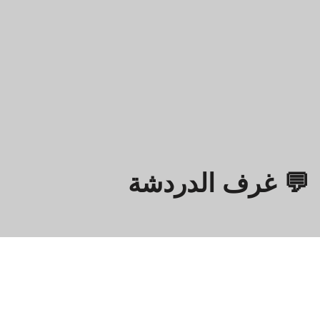
💬 غرف الدردشة
Omegle
- دردشة فيديو عبر الإنترنت مع الغرباء!
معلومات عنا
سياسة الخصوصية
الأحكام والشروط
ES
IT
DE
FR
EN