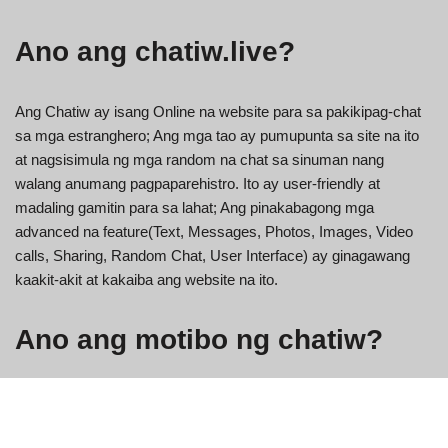
Ano ang chatiw.live?
Ang Chatiw ay isang Online na website para sa pakikipag-chat
sa mga estranghero; Ang mga tao ay pumupunta sa site na ito
at nagsisimula ng mga random na chat sa sinuman nang
walang anumang pagpaparehistro. Ito ay user-friendly at
madaling gamitin para sa lahat; Ang pinakabagong mga
advanced na feature(Text, Messages, Photos, Images, Video
calls, Sharing, Random Chat, User Interface) ay ginagawang
kaakit-akit at kakaiba ang website na ito.
Ano ang motibo ng chatiw?
Naniniwala kami sa magiliw na relasyon sa mga tao. Nais ng
mga tao na makipag-usap sa isa't isa para sa pagbabahagi ng
kanilang mga ideya, kaligayahan, kalungkutan, pang-araw-araw