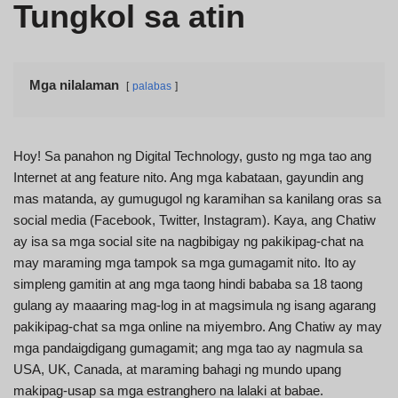
Tungkol sa atin
Mga nilalaman
palabas
Hoy! Sa panahon ng Digital Technology, gusto ng mga tao ang
Internet at ang feature nito. Ang mga kabataan, gayundin ang
mas matanda, ay gumugugol ng karamihan sa kanilang oras sa
social media (Facebook, Twitter, Instagram). Kaya, ang Chatiw
ay isa sa mga social site na nagbibigay ng pakikipag-chat na
may maraming mga tampok sa mga gumagamit nito. Ito ay
simpleng gamitin at ang mga taong hindi bababa sa 18 taong
gulang ay maaaring mag-log in at magsimula ng isang agarang
pakikipag-chat sa mga online na miyembro. Ang Chatiw ay may
mga pandaigdigang gumagamit; ang mga tao ay nagmula sa
USA, UK, Canada, at maraming bahagi ng mundo upang
makipag-usap sa mga estranghero na lalaki at babae.