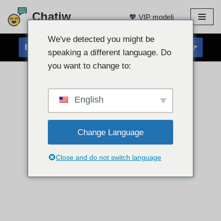
Chatiw
💖 VIP modeli
Preskoči
na
We've detected you might be
BREZPLAČEN KLEPET S SPLETNO KAMERO 👉
vsebino
speaking a different language. Do
you want to change to:
English
Change Language
Close and do not switch language