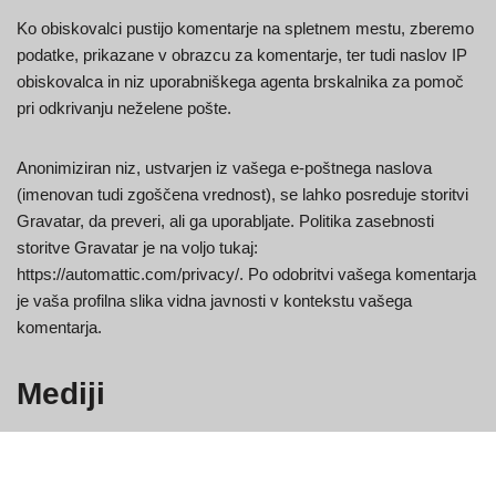
Ko obiskovalci pustijo komentarje na spletnem mestu, zberemo
podatke, prikazane v obrazcu za komentarje, ter tudi naslov IP
obiskovalca in niz uporabniškega agenta brskalnika za pomoč
pri odkrivanju neželene pošte.
Anonimiziran niz, ustvarjen iz vašega e-poštnega naslova
(imenovan tudi zgoščena vrednost), se lahko posreduje storitvi
Gravatar, da preveri, ali ga uporabljate. Politika zasebnosti
storitve Gravatar je na voljo tukaj:
https://automattic.com/privacy/. Po odobritvi vašega komentarja
je vaša profilna slika vidna javnosti v kontekstu vašega
komentarja.
Mediji
Če nalagate slike na spletno mesto, se izogibajte nalaganju slik
z vključenimi vdelanimi podatki o lokaciji (EXIF GPS).